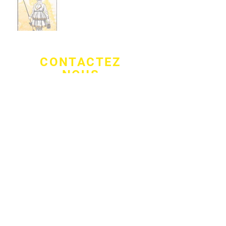
CONTACTEZ
NOUS
78 rue du Dessous des Berges
, Paris,
75013
09 53 17 83 61
yellowcubegallery@gmail.com
VISITEZ
NOUS