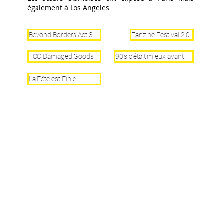
également à Los Angeles.
Beyond Borders Act 3
Fanzine Festival 2.0
TOC Damaged Goods
90's c'était mieux avant
La Fête est Finie