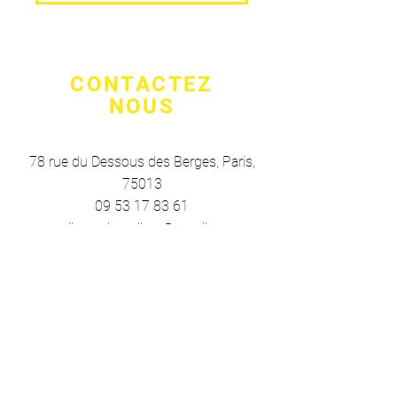
CONTACTEZ
NOUS
78 rue du Dessous des Berges
, Paris,
75013
09 53 17 83 61
yellowcubegallery@gmail.com
VISITEZ
NOUS
Lundi - Samedi