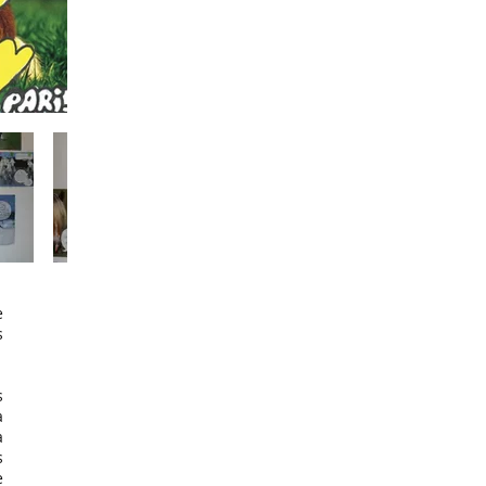
e
s
s
a
a
s
e