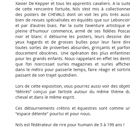
Xavier De Kepper et tous les apprentis cavaliers. A la suit
de cette rencontre fortuite, Nils s’est mis à collectionne
des posters de CHEVALS dont on voit les plis tirés auss
bien de revues spécialisées en équidés que sur Leboncoi
et par d'autres biais. Par la suite l'aventure artistique e
pleine d'humour commence, armé de ses fidèles Posca
noir et blanc il détourne les posters, leurs dessine de
yeux hagards et de grosses bulles pour leur faire dir
toutes sortes de proverbes absurdes, grinçants et parfoi
doucement obscènes. Une opération des plus enfantine
pour les grands enfants. Nous rappelant en effet les dent
que l’on noircissait surles magazines et surles affiche
dans le métro pour passerle temps, faire réagir et sortirl
passant de son trajet quotidien.
Lors de cette exposition, vous pourrez aussi voir des objet
“délirés” conçus par l’artiste autour du même thème d
cheval et dans le même esprit.
Ces détournements crétins et équestres sont comme u
"espace détente" pourlui et pour nous.
Nils est fédérateur de rire pour humain de 5 à 199 ans !